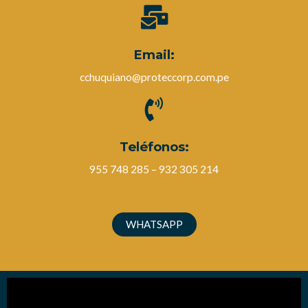
Email:
cchuquiano@proteccorp.com.pe
Teléfonos:
955 748 285 – 932 305 214
WHATSAPP